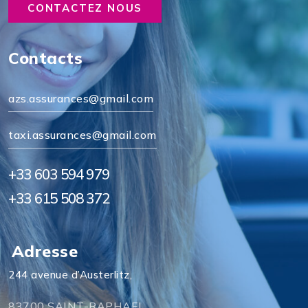
CONTACTEZ NOUS
Contacts
azs.assurances@gmail.com
taxi.assurances@gmail.com
+33 603 594 979
+33 615 508 372
Adresse
244 avenue d’Austerlitz,
83700 SAINT-RAPHAEL