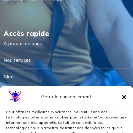
Accès rapide
À propos de nous
Nos services
Blog
Mentions légales
Gérer le consentement
Politique de cookies
Pour offrir les meilleures expériences, nous utilisons des
technologies telles que les cookies pour stocker et/ou accéder aux
informations des appareils. Le fait de consentir à ces
Politique de confidentialité
technologies nous permettra de traiter des données telles que le