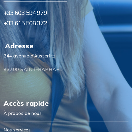
+33 603 594 979
+33 615 508 372
Adresse
244 avenue d’Austerlitz,
83700 SAINT-RAPHAEL
Accès rapide
À propos de nous
Nos services