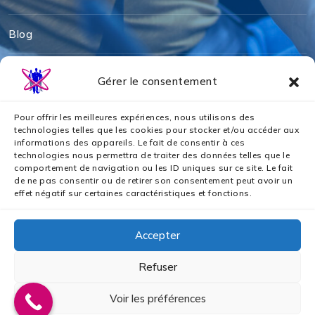
Blog
Mentions légales
Gérer le consentement
Politique de cookies
Pour offrir les meilleures expériences, nous utilisons des
technologies telles que les cookies pour stocker et/ou accéder aux
informations des appareils. Le fait de consentir à ces
Politique de confidentialité
technologies nous permettra de traiter des données telles que le
comportement de navigation ou les ID uniques sur ce site. Le fait
de ne pas consentir ou de retirer son consentement peut avoir un
Nos partenaires
effet négatif sur certaines caractéristiques et fonctions.
Accepter
Refuser
2024 © Tous droits réservés par AZS ASSURANCES
Voir les préférences
GOUPE I
Création Site WordPress