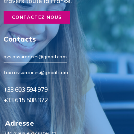
travers toute la France.
CONTACTEZ NOUS
Contacts
azs.assurances@gmail.com
taxi.assurances@gmail.com
+33 603 594 979
+33 615 508 372
Adresse
244 avenue d’Austerlitz,