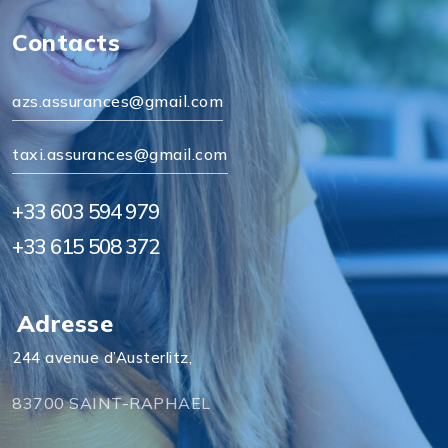
Contacts
azs.assurances@gmail.com
taxi.assurances@gmail.com
+33 603 594 979
+33 615 508 372
Adresse
244 avenue d’Austerlitz,
83700 SAINT-RAPHAEL