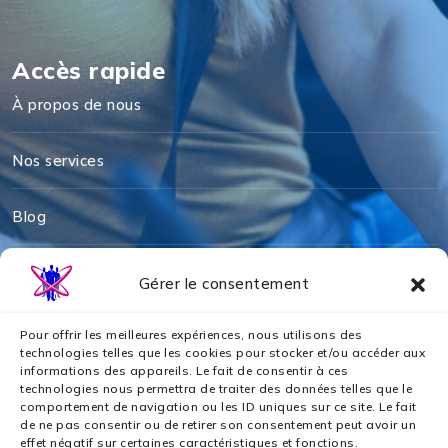
Accès rapide
À propos de nous
Nos services
Blog
Mentions légales
Gérer le consentement
Politique de cookies
Pour offrir les meilleures expériences, nous utilisons des
technologies telles que les cookies pour stocker et/ou accéder aux
informations des appareils. Le fait de consentir à ces
Politique de confidentialité
technologies nous permettra de traiter des données telles que le
comportement de navigation ou les ID uniques sur ce site. Le fait
de ne pas consentir ou de retirer son consentement peut avoir un
Nos partenaires
effet négatif sur certaines caractéristiques et fonctions.