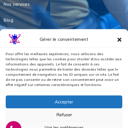
Nos services
Blog
Mentions légales
Gérer le consentement
Politique de cookies
Pour offrir les meilleures expériences, nous utilisons des
technologies telles que les cookies pour stocker et/ou accéder aux
informations des appareils. Le fait de consentir à ces
Politique de confidentialité
technologies nous permettra de traiter des données telles que le
comportement de navigation ou les ID uniques sur ce site. Le fait
de ne pas consentir ou de retirer son consentement peut avoir un
Nos partenaires
effet négatif sur certaines caractéristiques et fonctions.
Accepter
Refuser
2024 © Tous droits réservés par AZS ASSURANCES
Voir les préférences