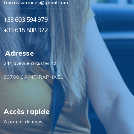
taxi.assurances@gmail.com
+33 603 594 979
+33 615 508 372
Adresse
244 avenue d’Austerlitz,
83700 SAINT-RAPHAEL
Accès rapide
À propos de nous