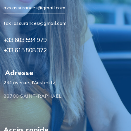
azs.assurances@gmail.com
taxi.assurances@gmail.com
+33 603 594 979
+33 615 508 372
Adresse
244 avenue d’Austerlitz,
83700 SAINT-RAPHAEL
Accès rapide