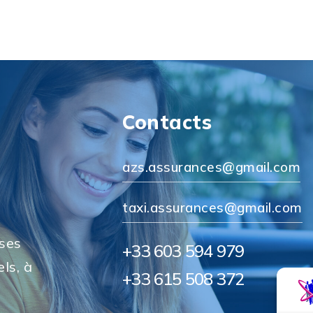
Contacts
azs.assurances@gmail.com
taxi.assurances@gmail.com
 ses
+33 603 594 979
ls, à
+33 615 508 372