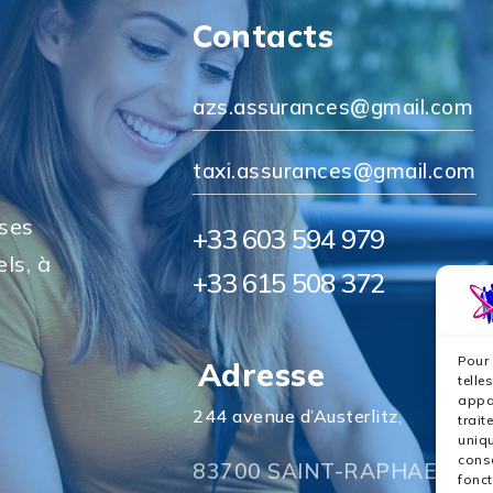
Contacts
azs.assurances@gmail.com
taxi.assurances@gmail.com
 ses
+33 603 594 979
ls, à
+33 615 508 372
Pour 
Adresse
telle
appar
244 avenue d’Austerlitz,
trait
uniqu
conse
83700 SAINT-RAPHAEL
fonct