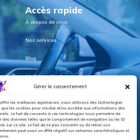
Accès rapide
À propos de nous
Nos services
Blog
Mentions légales
Gérer le consentement
Politique de cookies
offrir les meilleures expériences, nous utilisons des technologies
s que les cookies pour stocker et/ou accéder aux informations des
Politique de confidentialité
eils. Le fait de consentir à ces technologies nous permettra de
er des données telles que le comportement de navigation ou les ID
es sur ce site. Le fait de ne pas consentir ou de retirer son
Nos partenaires
ntement peut avoir un effet négatif sur certaines caractéristiques et
ions.