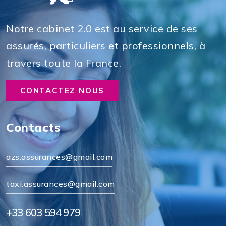
Notre cabinet 2.0 est au service de ses
assurés, particuliers et professionnels, à
travers toute la France.
CONTACTEZ NOUS
Contacts
azs.assurances@gmail.com
taxi.assurances@gmail.com
+33 603 594 979