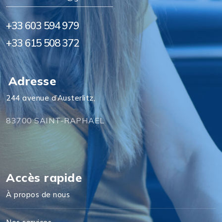
+33 603 594 979
+33 615 508 372
Adresse
244 avenue d’Austerlitz,
83700 SAINT-RAPHAEL
Accès rapide
À propos de nous