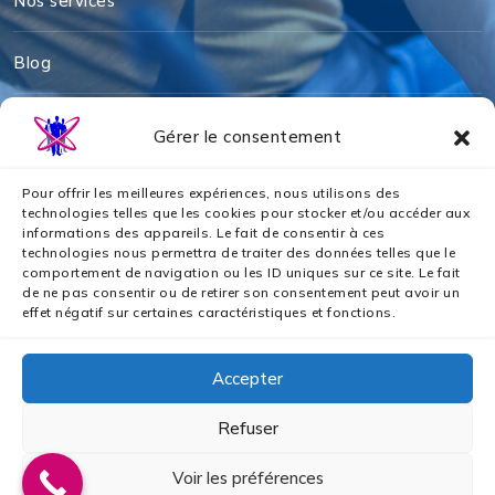
Nos services
Blog
Mentions légales
Gérer le consentement
Politique de cookies
Pour offrir les meilleures expériences, nous utilisons des
technologies telles que les cookies pour stocker et/ou accéder aux
informations des appareils. Le fait de consentir à ces
Politique de confidentialité
technologies nous permettra de traiter des données telles que le
comportement de navigation ou les ID uniques sur ce site. Le fait
de ne pas consentir ou de retirer son consentement peut avoir un
Nos partenaires
effet négatif sur certaines caractéristiques et fonctions.
Accepter
Refuser
2024 © Tous droits réservés par AZS ASSURANCES
Voir les préférences
GOUPE I
Création Site WordPress