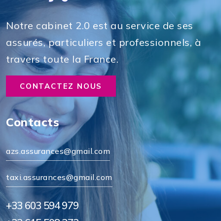
Notre cabinet 2.0 est au service de ses
assurés, particuliers et professionnels, à
travers toute la France.
CONTACTEZ NOUS
Contacts
azs.assurances@gmail.com
taxi.assurances@gmail.com
+33 603 594 979