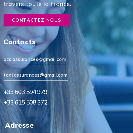
travers toute la France.
CONTACTEZ NOUS
Contacts
azs.assurances@gmail.com
taxi.assurances@gmail.com
+33 603 594 979
+33 615 508 372
Adresse