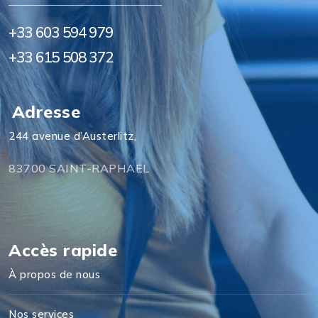
+33 603 594 979
+33 615 508 372
Adresse
244 avenue d’Austerlitz,
83700 SAINT-RAPHAEL
Accès rapide
À propos de nous
Nos services