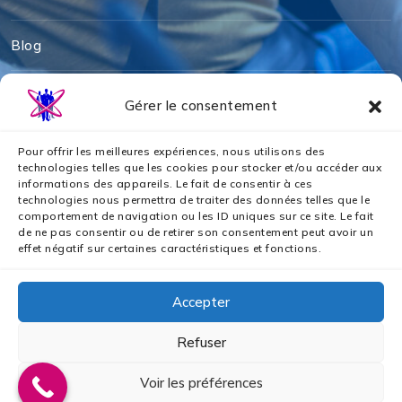
Blog
Mentions légales
Gérer le consentement
Politique de cookies
Pour offrir les meilleures expériences, nous utilisons des
technologies telles que les cookies pour stocker et/ou accéder aux
informations des appareils. Le fait de consentir à ces
Politique de confidentialité
technologies nous permettra de traiter des données telles que le
comportement de navigation ou les ID uniques sur ce site. Le fait
de ne pas consentir ou de retirer son consentement peut avoir un
Nos partenaires
effet négatif sur certaines caractéristiques et fonctions.
Accepter
Refuser
2024 © Tous droits réservés par AZS ASSURANCES
Voir les préférences
GOUPE I
Création Site WordPress