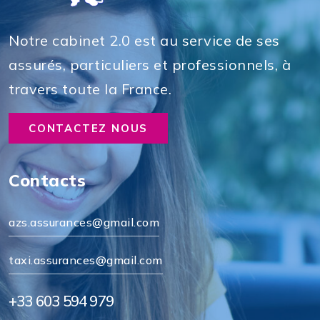
Notre cabinet 2.0 est au service de ses
assurés, particuliers et professionnels, à
travers toute la France.
CONTACTEZ NOUS
Contacts
azs.assurances@gmail.com
taxi.assurances@gmail.com
+33 603 594 979