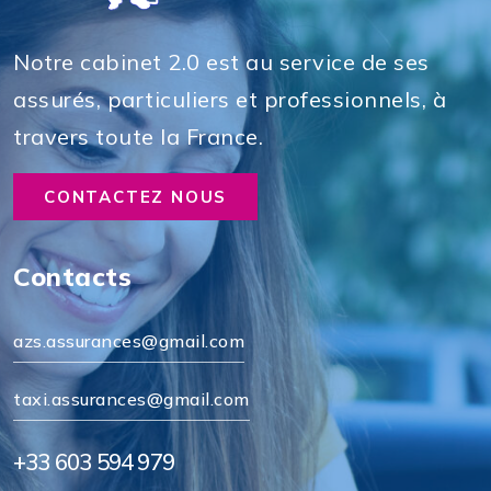
Notre cabinet 2.0 est au service de ses
assurés, particuliers et professionnels, à
travers toute la France.
CONTACTEZ NOUS
Contacts
azs.assurances@gmail.com
taxi.assurances@gmail.com
+33 603 594 979