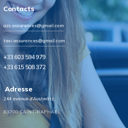
Contacts
azs.assurances@gmail.com
taxi.assurances@gmail.com
+33 603 594 979
+33 615 508 372
Adresse
244 avenue d’Austerlitz,
83700 SAINT-RAPHAEL