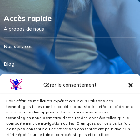
Accès rapide
À propos de nous
Nos services
Blog
Mentions légales
Gérer le consentement
Politique de cookies
Pour offrir les meilleures expériences, nous utilisons des
technologies telles que les cookies pour stocker et/ou accéder aux
informations des appareils. Le fait de consentir à ces
Politique de confidentialité
technologies nous permettra de traiter des données telles que le
comportement de navigation ou les ID uniques sur ce site. Le fait
de ne pas consentir ou de retirer son consentement peut avoir un
Nos partenaires
effet négatif sur certaines caractéristiques et fonctions.