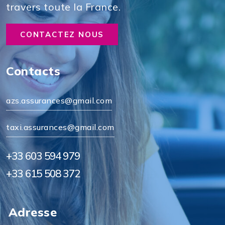
travers toute la France.
CONTACTEZ NOUS
Contacts
azs.assurances@gmail.com
taxi.assurances@gmail.com
+33 603 594 979
+33 615 508 372
Adresse