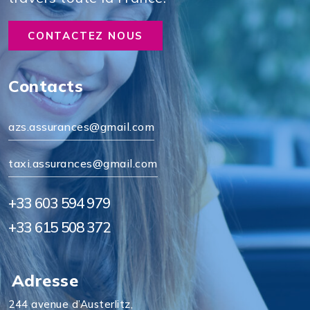
CONTACTEZ NOUS
Contacts
azs.assurances@gmail.com
taxi.assurances@gmail.com
+33 603 594 979
+33 615 508 372
Adresse
244 avenue d’Austerlitz,