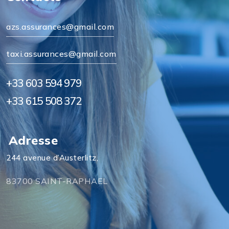
azs.assurances@gmail.com
taxi.assurances@gmail.com
+33 603 594 979
+33 615 508 372
Adresse
244 avenue d’Austerlitz,
83700 SAINT-RAPHAEL