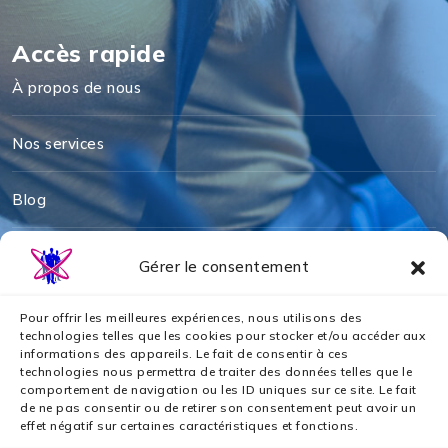
Accès rapide
À propos de nous
Nos services
Blog
Mentions légales
Gérer le consentement
Politique de cookies
Pour offrir les meilleures expériences, nous utilisons des
technologies telles que les cookies pour stocker et/ou accéder aux
informations des appareils. Le fait de consentir à ces
Politique de confidentialité
technologies nous permettra de traiter des données telles que le
comportement de navigation ou les ID uniques sur ce site. Le fait
de ne pas consentir ou de retirer son consentement peut avoir un
Nos partenaires
effet négatif sur certaines caractéristiques et fonctions.