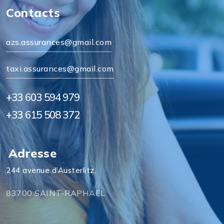
Contacts
azs.assurances@gmail.com
taxi.assurances@gmail.com
+33 603 594 979
+33 615 508 372
Adresse
244 avenue d’Austerlitz,
83700 SAINT-RAPHAEL