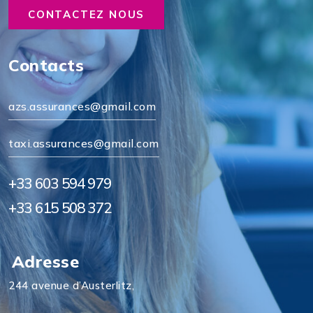
CONTACTEZ NOUS
Contacts
azs.assurances@gmail.com
taxi.assurances@gmail.com
+33 603 594 979
+33 615 508 372
Adresse
244 avenue d’Austerlitz,