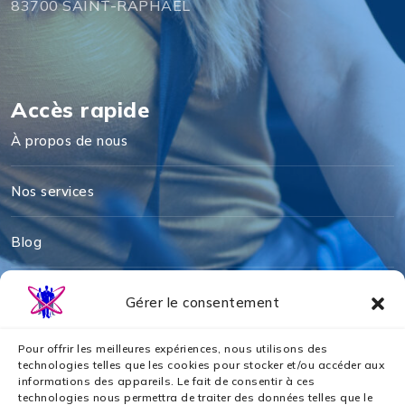
83700 SAINT-RAPHAEL
Accès rapide
À propos de nous
Nos services
Blog
Mentions légales
Gérer le consentement
Politique de cookies
Pour offrir les meilleures expériences, nous utilisons des
technologies telles que les cookies pour stocker et/ou accéder aux
informations des appareils. Le fait de consentir à ces
Politique de confidentialité
technologies nous permettra de traiter des données telles que le